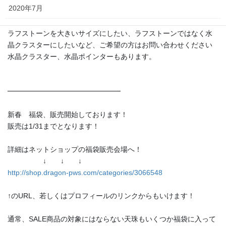
2020年7月
2020年6月
ラフストーンを大きいサイズにしたい、ラフストーンではなく水
晶クラスターにしたいなど、ご希望の方はお問い合わせください
2020年5月
水晶クラスター、水晶ポインターもあります。
2020年4月
━━━━━━━━━━━━━━━━
2020年3月
新春 福袋、販売開始しております！
カテゴリー
販売は1/31までとなります！
blog
詳細はネットショップの福袋販売会場へ！
↓ ↓ ↓
お知らせ
http://shop.dragon-pws.com/categories/3066548
ネットショップ
↑のURL、若しくはプロフィールのリンクからもいけます！
パワーストーン
通常、SALE商品の対象にはならない天珠もいくつか福袋に入って
恋愛運