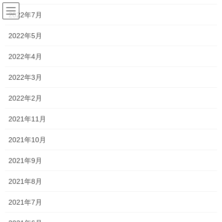
コ
ナ
2022年7月
ン
ビ
テ
ゲ
2022年5月
ン
ー
ネットショップ
ツ
シ
2022年4月
へ
ョ
ス
ン
HOME
ネットショップ
浄化セット 大 販売中
2022年3月
キ
に
ッ
移
2022年2月
プ
動
2021年1月26日
/ 最終更新日時 :
2021年1月26日
dragonstone2020
ネットショップ
2021年11月
浄化セット 大 販売中
2021年10月
2021年9月
2021年8月
2021年7月