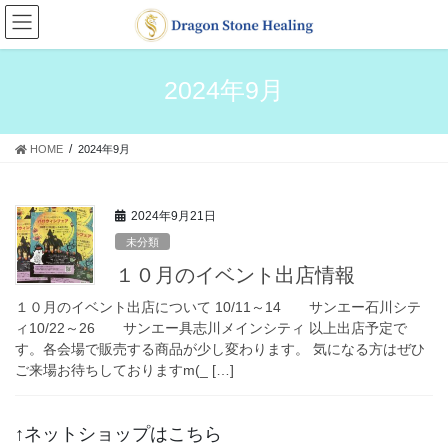
コ
ナ
2022年7月
ン
ビ
テ
ゲ
2022年5月
ン
ー
2024年9月
ツ
シ
2022年4月
へ
ョ
ス
ン
HOME
2024年9月
2022年3月
キ
に
ッ
移
2022年2月
プ
動
2024年9月21日
2021年11月
未分類
１０月のイベント出店情報
2021年10月
１０月のイベント出店について 10/11～14 サンエー石川シテ
2021年9月
ィ10/22～26 サンエー具志川メインシティ 以上出店予定で
す。各会場で販売する商品が少し変わります。 気になる方はぜひ
2021年8月
ご来場お待ちしておりますm(_ […]
2021年7月
↑ネットショップはこちら