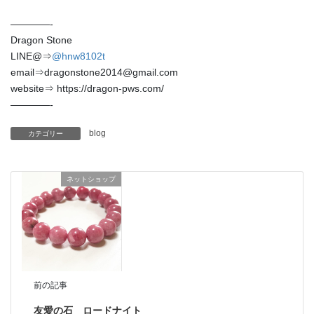
————-
未分類
Dragon Stone
LINE@⇒
@hnw8102t
メタ情報
email⇒dragonstone2014@gmail.com
website⇒ https://dragon-pws.com/
ログイン
————-
投稿フィード
blog
カテゴリー
コメントフィード
WordPress.org
ネットショップ
前の記事
友愛の石 ロードナイト