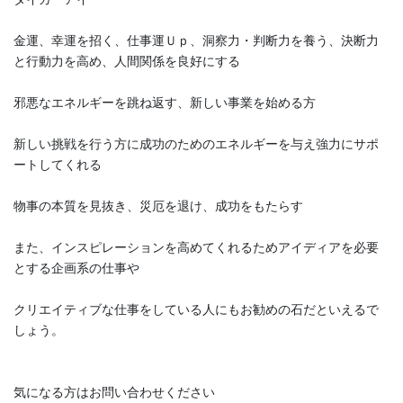
2020年7月
金運、幸運を招く、仕事運Ｕｐ、洞察力・判断力を養う、決断力
2020年6月
と行動力を高め、人間関係を良好にする
2020年5月
邪悪なエネルギーを跳ね返す、新しい事業を始める方
2020年4月
新しい挑戦を行う方に成功のためのエネルギーを与え強力にサポ
ートしてくれる
2020年3月
物事の本質を見抜き、災厄を退け、成功をもたらす
カテゴリー
また、インスピレーションを高めてくれるためアイディアを必要
blog
とする企画系の仕事や
お知らせ
クリエイティブな仕事をしている人にもお勧めの石だといえるで
ネットショップ
しょう。
パワーストーン
気になる方はお問い合わせください
恋愛運