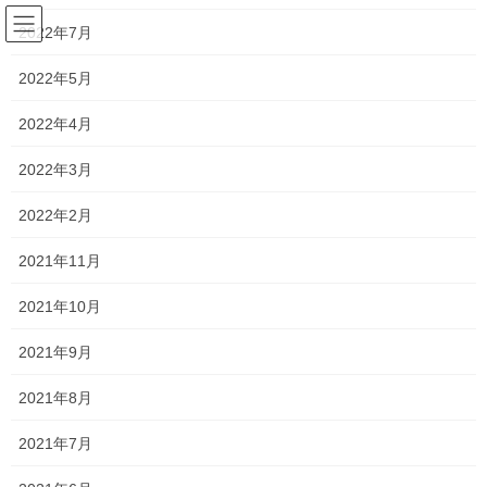
コ
ナ
2022年7月
ン
ビ
テ
ゲ
2022年5月
ン
ー
blog
ツ
シ
2022年4月
へ
ョ
ス
ン
HOME
blog
お客様のパワーストーン 金運・仕事運のブレスレット
2022年3月
キ
に
ッ
移
2022年2月
プ
動
2020年11月13日
/ 最終更新日時 :
2020年11月13日
dragonstone2020
2021年11月
blog
お客様のパワーストーン 金運・
2021年10月
仕事運のブレスレット
2021年9月
2021年8月
2021年7月