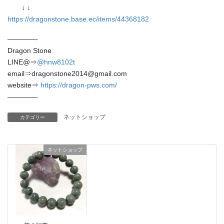
↓ ↓
https://dragonstone.base.ec/items/44368182
未分類
————-
メタ情報
Dragon Stone
LINE@⇒
@hnw8102t
ログイン
email⇒dragonstone2014@gmail.com
website⇒
https://dragon-pws.com/
投稿フィード
————-
コメントフィード
ネットショップ
カテゴリー
WordPress.org
ネットショップ