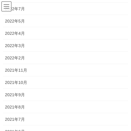
コ
ナ
2022年7月
ン
ビ
テ
ゲ
2022年5月
ン
ー
ネットショップ
ツ
シ
2022年4月
へ
ョ
ス
ン
HOME
ネットショップ
2022年3月
キ
に
病、災いをはねのける 六字真言の入ったブレスレット
ッ
移
2022年2月
プ
動
2021年5月25日
/ 最終更新日時 :
2021年5月25日
dragonstone2020
2021年11月
ネットショップ
病、災いをはねのける 六字真言
2021年10月
の入ったブレスレット
2021年9月
2021年8月
2021年7月