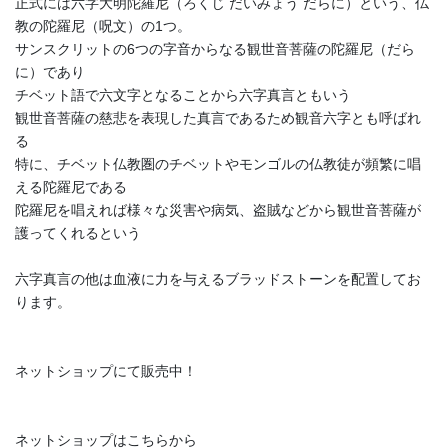
正式には六字大明陀羅尼（ろくじ だいみょう だらに）という、仏
2020年7月
教の陀羅尼（呪文）の1つ。
サンスクリットの6つの字音からなる観世音菩薩の陀羅尼（だら
2020年6月
に）であり
チベット語で六文字となることから六字真言ともいう
2020年5月
観世音菩薩の慈悲を表現した真言であるため観音六字とも呼ばれ
る
2020年4月
特に、チベット仏教圏のチベットやモンゴルの仏教徒が頻繁に唱
2020年3月
える陀羅尼である
陀羅尼を唱えれば様々な災害や病気、盗賊などから観世音菩薩が
護ってくれるという
カテゴリー
blog
六字真言の他は血液に力を与えるブラッドストーンを配置してお
ります。
お知らせ
ネットショップ
ネットショップにて販売中！
パワーストーン
ネットショップはこちらから
恋愛運